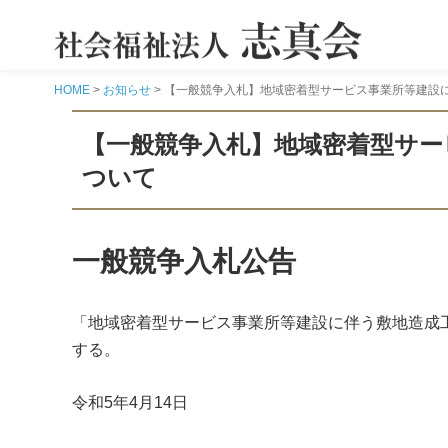
志
を
高
く、
真
HOME
>
お知らせ
>
【一般競争入札】地域密着型サービス事業所等建設
心
を
込
【一般競争入札】地域密着型サー
め
ついて
て
一般競争入札公告
「地域密着型サービス事業所等建設に伴う敷地造成
する。
令和5年4月14日