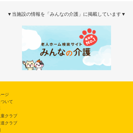
▼当施設の情報を「みんなの介護」に掲載しています▼
ページ
について
要
児童クラブ
柔道クラブ
開