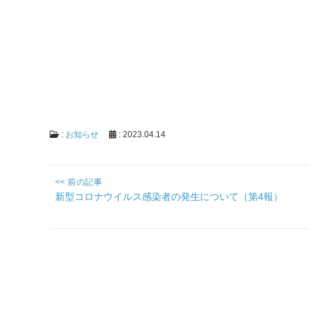
:
お知らせ
: 2023.04.14
投
<< 前の記事
Previous
新型コロナウイルス感染者の発生について（第4報）
稿
post:
ナ
ビ
ゲー