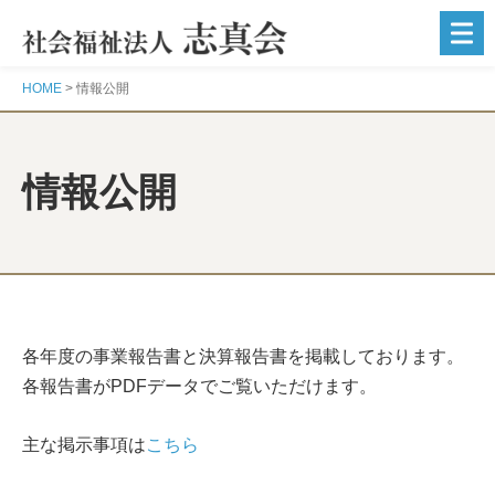
志
を
高
く、
HOME
>
情報公開
真
心
を
込
め
情報公開
て
各年度の事業報告書と決算報告書を掲載しております。
各報告書がPDFデータでご覧いただけます。
主な掲示事項は
こちら