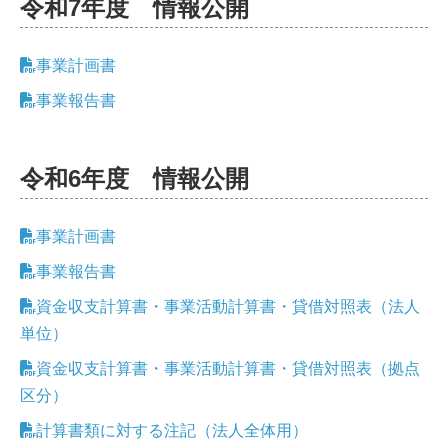
公
令和7年度 情報公開
開
事業計画書
アー
事業報告書
カ
イ
令和6年度 情報公開
ブ
事業計画書
事業報告書
資金収支計算書・事業活動計算書・貸借対照表（法人
単位）
資金収支計算書・事業活動計算書・貸借対照表（拠点
区分）
計算書類に対する注記（法人全体用）