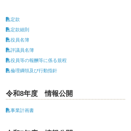
定款
定款細則
役員名簿
評議員名簿
役員等の報酬等に係る規程
倫理綱領及び行動指針
令和8年度 情報公開
情
事業計画書
報